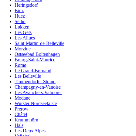
Heringsdorf
Binz
Huez
Sellin
Løkken
Les Gets
Les Allues
Saint-Martin-de-Belleville
Morzine
Ostseebad Boltenhagen
Bourg-Saint-Maurice
Rømø
Le Grand-Bornand
Les Belleville
Timmendorfer Strand
Champagny-en-Vanoise
Les Avanchers-Valmorel
Modane
Wurster Nordseeküste
Prerow
Châtel
Krummhörn
Hals
Les Deux Alpes