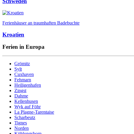
Schweden
Ferienhäuser an traumhaften Badebuchte
Kroatien
Ferien in Europa
Grömitz
Sylt
Cuxhaven
Fehmarn
Heiligenhafen
Zingst
Dahme
Kellenhusen
Wyk auf Föhr
La Plagne-Tarentaise
Scharbeutz
Tignes
Norden
Kühlungsborn