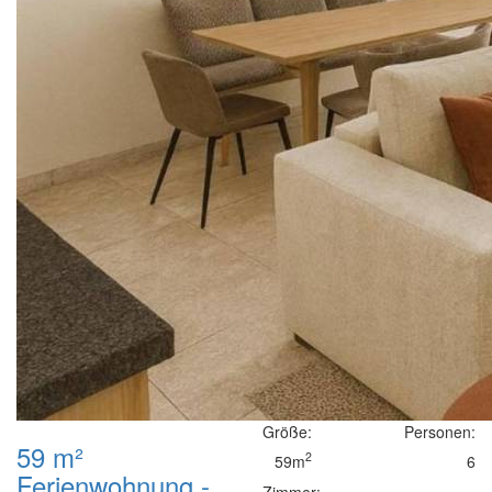
Größe:
Personen:
59 m²
2
59m
6
Ferienwohnung -
Zimmer: