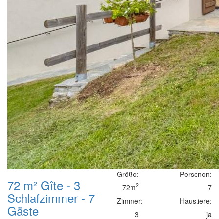
Größe:
Personen:
72 m² Gîte - 3
2
72m
7
Schlafzimmer - 7
Zimmer:
Haustiere:
Gäste
3
ja