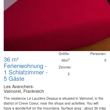
Größe:
Personen:
36 m²
2
36m
5
Ferienwohnung -
Zimmer:
1 Schlafzimmer -
2
5 Gäste
Les Avanchers-
Valmorel, Frankreich
The residence La Lauzière Dessus is situated in Valmorel, in the
district of Creve Coeur, near the shops and activities. You will
have a wonderfull on the mountains. Surface area : about 36 m&s