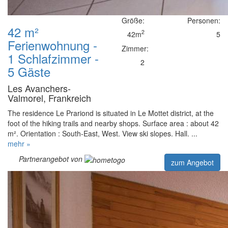
Größe:
Personen:
42 m²
2
42m
5
Ferienwohnung -
Zimmer:
1 Schlafzimmer -
2
5 Gäste
Les Avanchers-
Valmorel, Frankreich
The residence Le Prariond is situated in Le Mottet district, at the
foot of the hiking trails and nearby shops. Surface area : about 42
m². Orientation : South-East, West. View ski slopes. Hall. ...
mehr »
Partnerangebot von
zum Angebot