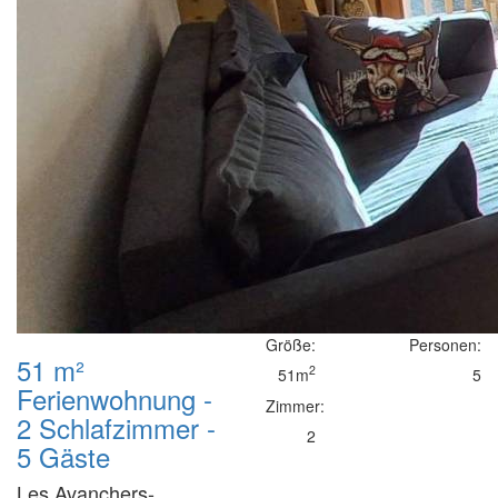
Größe:
Personen:
51 m²
2
51m
5
Ferienwohnung -
Zimmer:
2 Schlafzimmer -
2
5 Gäste
Les Avanchers-