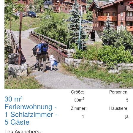
Größe:
Personen:
30 m²
2
30m
5
Ferienwohnung -
Zimmer:
Haustiere:
1 Schlafzimmer -
1
ja
5 Gäste
Les Avanchers-