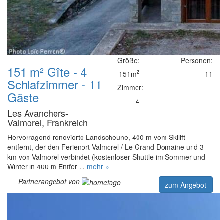
Größe:
Personen:
151 m² Gîte - 4
2
151m
11
Schlafzimmer - 11
Zimmer:
Gäste
4
Les Avanchers-
Valmorel, Frankreich
Hervorragend renovierte Landscheune, 400 m vom Skilift
entfernt, der den Ferienort Valmorel / Le Grand Domaine und 3
km von Valmorel verbindet (kostenloser Shuttle im Sommer und
Winter in 400 m Entfer ...
mehr »
Partnerangebot von
zum Angebot