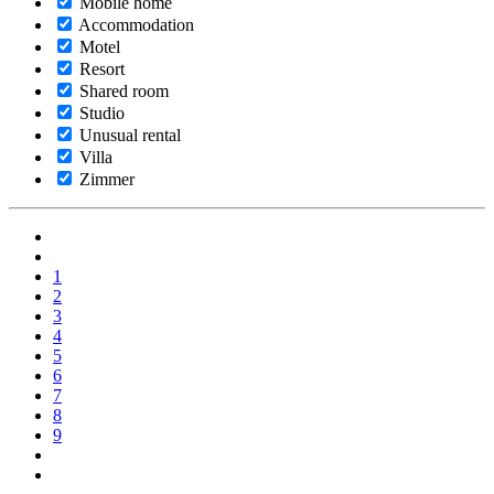
Mobile home
Accommodation
Motel
Resort
Shared room
Studio
Unusual rental
Villa
Zimmer
1
2
3
4
5
6
7
8
9