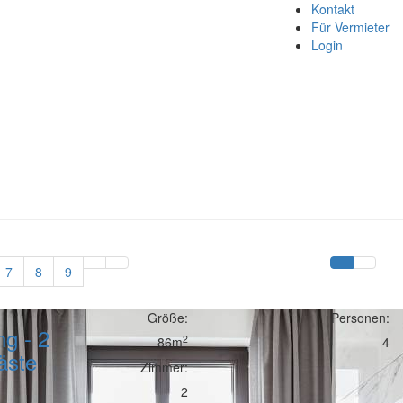
Kontakt
Für Vermieter
Login
7
8
9
Größe:
Personen:
g - 2
2
86m
4
äste
Zimmer:
2