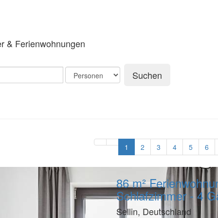
er & Ferienwohnungen
Suchen
1
2
3
4
5
6
86 m² Ferienwohnun
Schlafzimmer - 4 G
Sellin, Deutschland