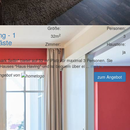
Größe:
Personen:
g - 1
2
32m
3
äste
Zimmer:
Haustiere:
2
ja
k Sellin" bietet auf 32 m² Platz für maximal 3 Personen. Sie
s Hauses "Haus Having" und ist bequem über ei ...
mehr »
angebot von
zum Angebot