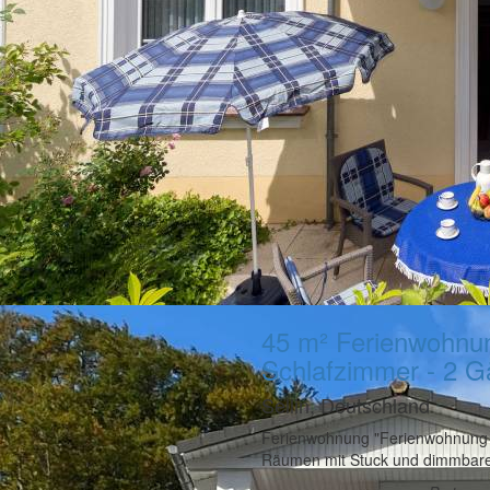
45 m² Ferienwohnun
Schlafzimmer - 2 G
Sellin, Deutschland
Ferienwohnung "Ferienwohnung 7
Räumen mit Stuck und dimmbaren