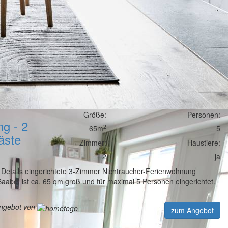
Größe:
Personen:
g - 2
2
65m
5
äste
Zimmer:
Haustiere:
2
ja
 Details eingerichtete 3-Zimmer Nichtraucher-Ferienwohnung
aabe, ist ca. 65 qm groß und für maximal 5 Personen eingerichtet.
angebot von
zum Angebot