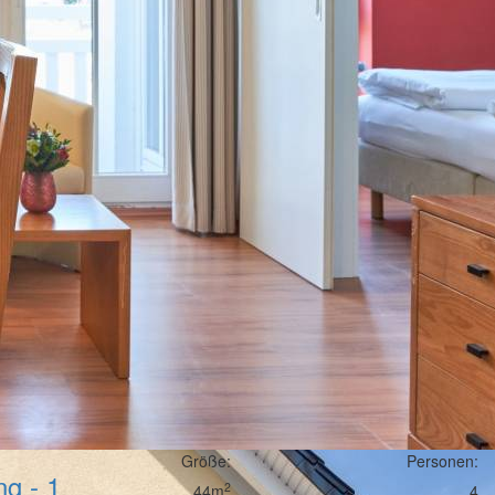
Größe:
Personen:
g - 1
2
44m
4