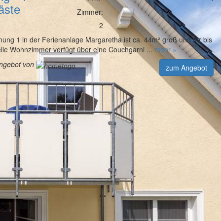
äste
Zimmer:
2
nung 1 in der Ferienanlage Margaretha ist ca. 44m² groß und für bis
lle Wohnzimmer verfügt über eine Couchgarni ...
mehr »
angebot von
zum Angebot