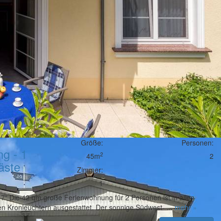
Größe:
Personen:
g - 1
2
45m
2
äste
Zimmer:
1
" Die 42 qm große Ferienwohnung für 2 Personen ist in allen
 Kronleuchtern ausgestattet. Der sonnige Südwest- ...
mehr »