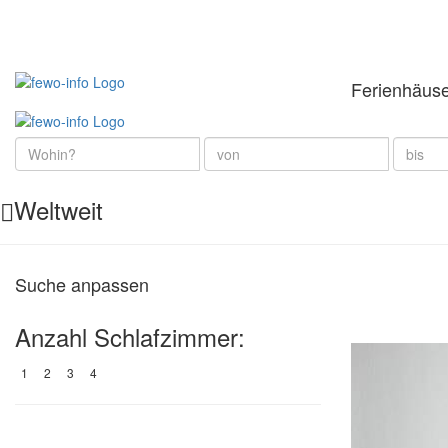
Ferienhäus
Weltweit
Suche anpassen
Anzahl Schlafzimmer:
1
2
3
4