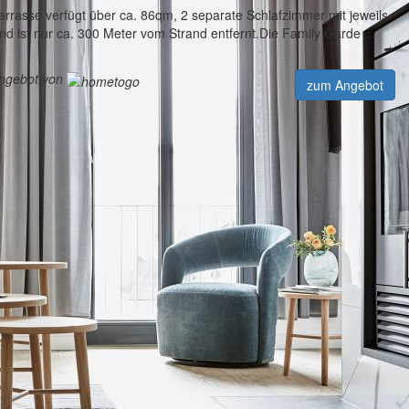
errasse verfügt über ca. 86qm, 2 separate Schlafzimmer mit jeweils
d ist nur ca. 300 Meter vom Strand entfernt.Die Family Garde ...
angebot von
zum Angebot