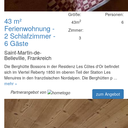
Größe:
Personen:
43 m²
2
43m
6
Ferienwohnung -
Zimmer:
2 Schlafzimmer -
3
6 Gäste
Saint-Martin-de-
Belleville, Frankreich
Die Berghütte Bossons in der Residenz Les Côtes d'Or befindet
sich im Viertel Reberty 1850 im oberen Teil der Station Les
Menuires in den französischen Nordalpen. Die Berghütten p ...
mehr »
Partnerangebot von
zum Angebot