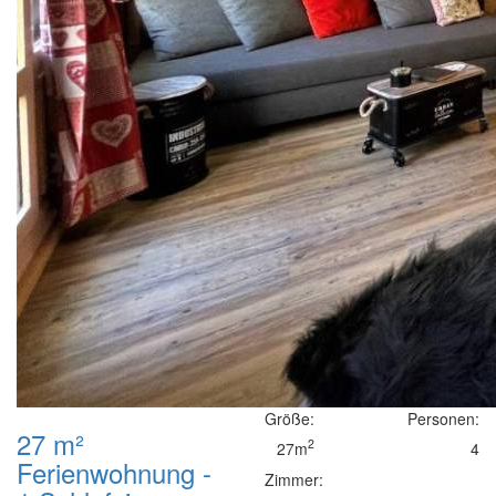
Größe:
Personen:
27 m²
2
27m
4
Ferienwohnung -
Zimmer: