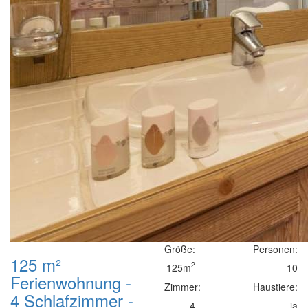
Größe:
Personen:
125 m²
2
125m
10
Ferienwohnung -
Zimmer:
Haustiere:
4 Schlafzimmer -
4
ja