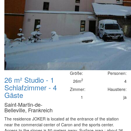
Größe:
Personen:
26 m² Studio - 1
2
26m
4
Schlafzimmer - 4
Zimmer:
Haustiere:
Gäste
1
ja
Saint-Martin-de-
Belleville, Frankreich
The residence JOKER is located at the entrance of the station
near the commercial center of Caron and the sports center.
Access to the slopes is 50 meters away. Surface area : about 26