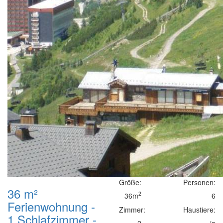
Größe:
Personen:
36 m²
2
36m
6
Ferienwohnung -
Zimmer:
Haustiere:
1 Schlafzimmer -
2
ja