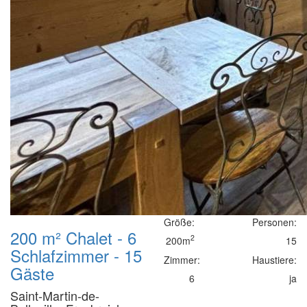
Größe:
Personen:
200 m² Chalet - 6
2
200m
15
Schlafzimmer - 15
Zimmer:
Haustiere:
Gäste
6
ja
Saint-Martin-de-