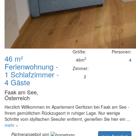
Größe:
Personen:
46 m²
2
46m
4
Ferienwohnung -
Zimmer:
1 Schlafzimmer -
2
4 Gäste
Faak am See,
Österreich
Herzlich Willkommen im Apartement Gerlitzen bei Faak am See -
Ihrem gemütlichen Rückzugsort in ruhiger Lage. Nur wenige
Schritte vom idyllischen Seeufer entfernt, genießen Sie hier ein ...
mehr »
Partnerangebot von