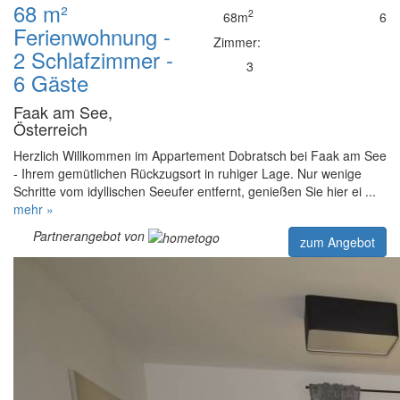
68 m²
2
68m
6
Ferienwohnung -
Zimmer:
2 Schlafzimmer -
3
6 Gäste
Faak am See,
Österreich
Herzlich Willkommen im Appartement Dobratsch bei Faak am See
- Ihrem gemütlichen Rückzugsort in ruhiger Lage. Nur wenige
Schritte vom idyllischen Seeufer entfernt, genießen Sie hier ei ...
mehr »
Partnerangebot von
zum Angebot