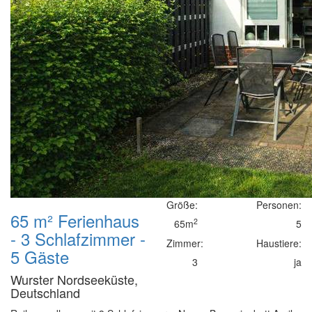
Größe:
Personen:
65 m² Ferienhaus
2
65m
5
- 3 Schlafzimmer -
Zimmer:
Haustiere:
5 Gäste
3
ja
Wurster Nordseeküste,
Deutschland