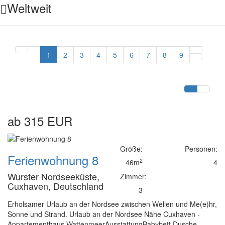
Weltweit
1
2
3
4
5
6
7
8
9
ab 315 EUR
Größe:
Personen:
Ferienwohnung 8
2
46m
4
Wurster Nordseeküste,
Zimmer:
Cuxhaven, Deutschland
3
Erholsamer Urlaub an der Nordsee zwischen Wellen und Me(e)hr,
Sonne und Strand. Urlaub an der Nordsee Nähe Cuxhaven -
Appartementhaus WattenmeerAusstattungBabybett Dusche