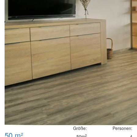
Größe:
Personen:
50 m²
2
50m
4