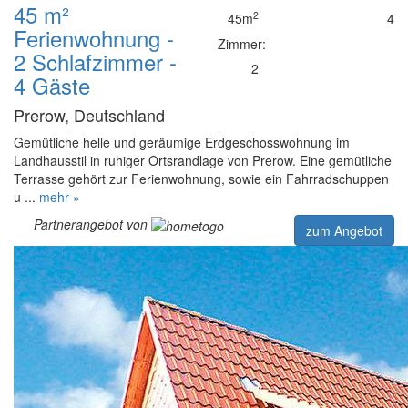
45 m²
2
45m
4
Ferienwohnung -
Zimmer:
2 Schlafzimmer -
2
4 Gäste
Prerow, Deutschland
Gemütliche helle und geräumige Erdgeschosswohnung im
Landhausstil in ruhiger Ortsrandlage von Prerow. Eine gemütliche
Terrasse gehört zur Ferienwohnung, sowie ein Fahrradschuppen
u ...
mehr »
Partnerangebot von
zum Angebot