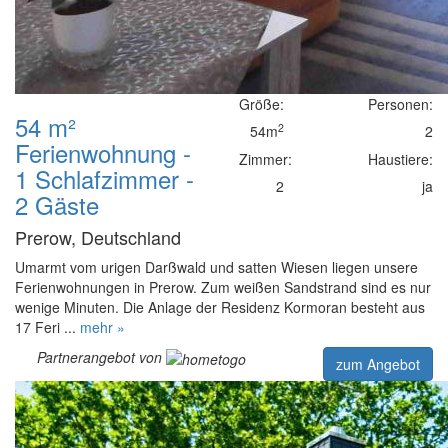
Größe:
Personen:
54 m²
2
54m
2
Ferienwohnung -
Zimmer:
Haustiere:
1 Schlafzimmer -
2
ja
2 Gäste
Prerow, Deutschland
Umarmt vom urigen Darßwald und satten Wiesen liegen unsere
Ferienwohnungen in Prerow. Zum weißen Sandstrand sind es nur
wenige Minuten. Die Anlage der Residenz Kormoran besteht aus
17 Feri ...
mehr »
Partnerangebot von
zum Angebot