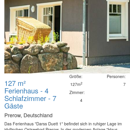
Größe:
Personen:
127 m²
2
127m
7
Ferienhaus - 4
Zimmer:
Schlafzimmer - 7
4
Gäste
Prerow, Deutschland
Das Ferienhaus "Darss Duett 1" befindet sich in ruhiger Lage im
idyllischen Ostseebad Prerow. In der modernen Anlage "Haus