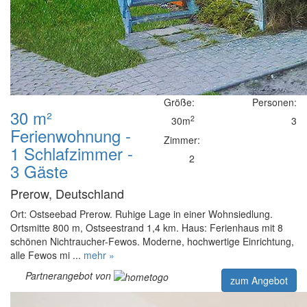
Größe:
Personen:
30 m²
2
30m
3
Ferienwohnung -
Zimmer:
1 Schlafzimmer -
2
3 Gäste
Prerow, Deutschland
Ort: Ostseebad Prerow. Ruhige Lage in einer Wohnsiedlung.
Ortsmitte 800 m, Ostseestrand 1,4 km. Haus: Ferienhaus mit 8
schönen Nichtraucher-Fewos. Moderne, hochwertige Einrichtung,
alle Fewos mi ...
mehr »
Partnerangebot von
zum Angebot