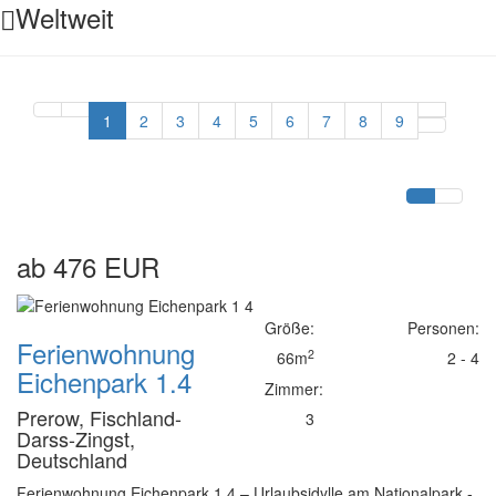
Weltweit
1
2
3
4
5
6
7
8
9
ab 476 EUR
Größe:
Personen:
Ferienwohnung
2
66m
2 - 4
Eichenpark 1.4
Zimmer:
Prerow, Fischland-
3
Darss-Zingst,
Deutschland
Ferienwohnung Eichenpark 1.4 – Urlaubsidylle am Nationalpark -