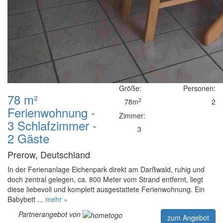
Größe:
Personen:
78 m²
2
78m
2
Ferienwohnung -
Zimmer:
3 Schlafzimmer -
3
2 Gäste
Prerow, Deutschland
In der Ferienanlage Eichenpark direkt am Darßwald, ruhig und
doch zentral gelegen, ca. 800 Meter vom Strand entfernt, liegt
diese liebevoll und komplett ausgestattete Ferienwohnung. Ein
Babybett ...
mehr »
Partnerangebot von
zum Angebot