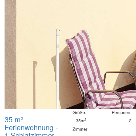
Größe:
Personen:
35 m²
2
35m
2
Ferienwohnung -
Zimmer:
1 Schlafzimmer -