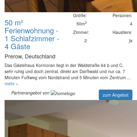
Größe:
Personen:
50 m²
2
50m
4
Ferienwohnung -
Zimmer:
Haustiere:
1 Schlafzimmer -
2
ja
4 Gäste
Prerow, Deutschland
Das Gästehaus Kormoran liegt in der Waldstraße 64 b und C,
sehr ruhig und doch zentral, direkt am Darßwald und nur ca. 7
Minuten Fußweg vom Nordstrand und 5 Minuten vom Zentrum ...
mehr »
Partnerangebot von
zum Angebot