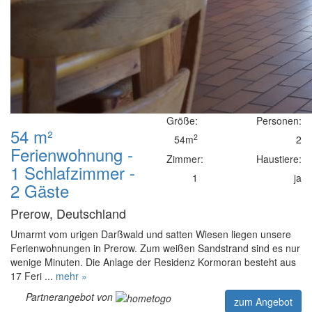
Größe:
Personen:
54 m²
2
54m
2
Ferienwohnung -
Zimmer:
Haustiere:
1 Schlafzimmer -
1
ja
2 Gäste
Prerow, Deutschland
Umarmt vom urigen Darßwald und satten Wiesen liegen unsere
Ferienwohnungen in Prerow. Zum weißen Sandstrand sind es nur
wenige Minuten. Die Anlage der Residenz Kormoran besteht aus
17 Feri ...
mehr »
Partnerangebot von
zum Angebot