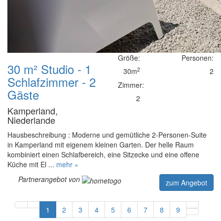
Größe:
Personen:
30 m² Studio - 1
2
30m
2
Schlafzimmer - 2
Zimmer:
Gäste
2
Kamperland,
Niederlande
Hausbeschreibung : Moderne und gemütliche 2-Personen-Suite
in Kamperland mit eigenem kleinen Garten. Der helle Raum
kombiniert einen Schlafbereich, eine Sitzecke und eine offene
Küche mit El ...
mehr »
Partnerangebot von
zum Angebot
1
2
3
4
5
6
7
8
9