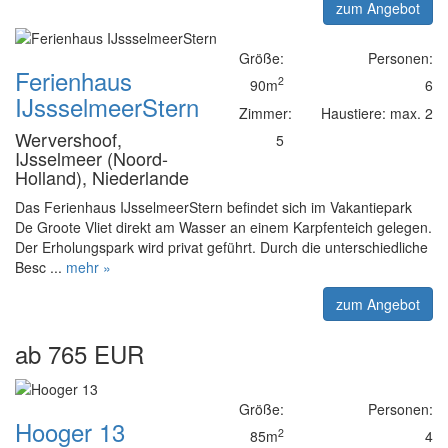
zum Angebot
Größe:
Personen:
Ferienhaus
2
90m
6
IJssselmeerStern
Zimmer:
Haustiere: max. 2
Wervershoof,
5
IJsselmeer (Noord-
Holland), Niederlande
Das Ferienhaus IJsselmeerStern befindet sich im Vakantiepark
De Groote Vliet direkt am Wasser an einem Karpfenteich gelegen.
Der Erholungspark wird privat geführt. Durch die unterschiedliche
Besc ...
mehr »
zum Angebot
ab 765 EUR
Größe:
Personen:
Hooger 13
2
85m
4