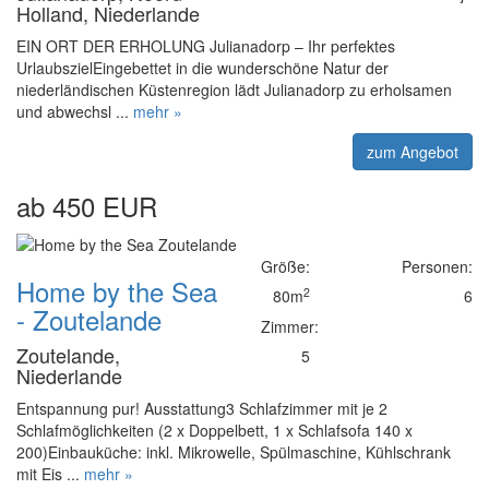
Holland, Niederlande
EIN ORT DER ERHOLUNG Julianadorp – Ihr perfektes
UrlaubszielEingebettet in die wunderschöne Natur der
niederländischen Küstenregion lädt Julianadorp zu erholsamen
und abwechsl ...
mehr »
zum Angebot
ab 450 EUR
Größe:
Personen:
Home by the Sea
2
80m
6
- Zoutelande
Zimmer:
Zoutelande,
5
Niederlande
Entspannung pur! Ausstattung3 Schlafzimmer mit je 2
Schlafmöglichkeiten (2 x Doppelbett, 1 x Schlafsofa 140 x
200)Einbauküche: inkl. Mikrowelle, Spülmaschine, Kühlschrank
mit Eis ...
mehr »