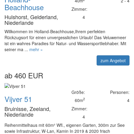
40m
2 - 4
Beachhouse
Zimmer:
Hulshorst, Gelderland,
4
Niederlande
Willkommen im Holland-Beachhouse,Ihrem perfekten
Rückzugsort für einen unvergesslichen Urlaub! Das Veluwemeer
ist ein wahres Paradies für Natur- und Wassersportliebhaber. Mit
seiner ma ...
mehr »
zum Angebot
ab 460 EUR
Größe:
Personen:
Vijver 51
2
60m
4
Bruinisse, Zeeland,
Zimmer:
Niederlande
4
Reihenmittelhaus mit 60m² Wfl., eigenen Garten, 300m zur See
sowie Infrastruktur, W-Lan, Kamin In 2019 & 2020 frisch