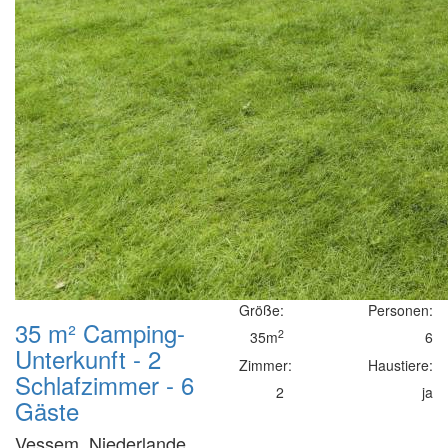
Größe:
Personen:
35 m² Camping-
2
35m
6
Unterkunft - 2
Zimmer:
Haustiere:
Schlafzimmer - 6
2
ja
Gäste
Vessem, Niederlande