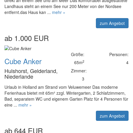
direkt an einem See und am Meer Das komfortabel ausgestattete
Landhaus steht an einem See nur 200 Meter von der Nordsee
entfernt.das Haus kan ...
mehr »
zum Angebot
ab 1.000 EUR
Größe:
Personen:
Cube Anker
2
65m
4
Hulshorst, Gelderland,
Zimmer:
Niederlande
3
Urlaub in Holland am Strand vom Veluwemeer Das moderne
Ferienhaus bietet mit 65m² zzgl. Wintergarten, 2 Schlafzimmern,
Bad, separatem WC und eigenem Garten Platz für 4 Personen für
eine ...
mehr »
zum Angebot
ab 644 EUR