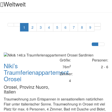
Weltweit
1
2
3
4
5
6
7
8
9
Größe:
Personen:
Niki’s
2
76m
2 - 6
Traumferienappartement
Zimmer:
Orosei
4
Orosei, Provinz Nuoro,
Italien
Traumwohnung zum Entspannen in sensationellem natürlichen
Flair unter italienischer Sonne. Traumwohnung in Orosei mit viel
Platz für max. 6 Personen, 4 Zimmer, Bad mit Dusche und Bidet,