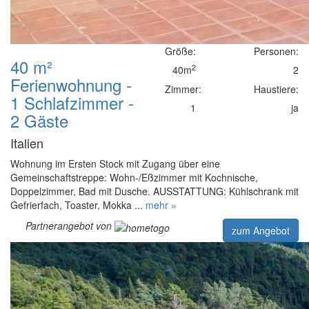
Größe:
Personen:
40 m²
2
40m
2
Ferienwohnung -
Zimmer:
Haustiere:
1 Schlafzimmer -
1
ja
2 Gäste
Italien
Wohnung im Ersten Stock mit Zugang über eine
Gemeinschaftstreppe: Wohn-/Eßzimmer mit Kochnische,
Doppelzimmer, Bad mit Dusche. AUSSTATTUNG: Kühlschrank mit
Gefrierfach, Toaster, Mokka ...
mehr »
Partnerangebot von
zum Angebot