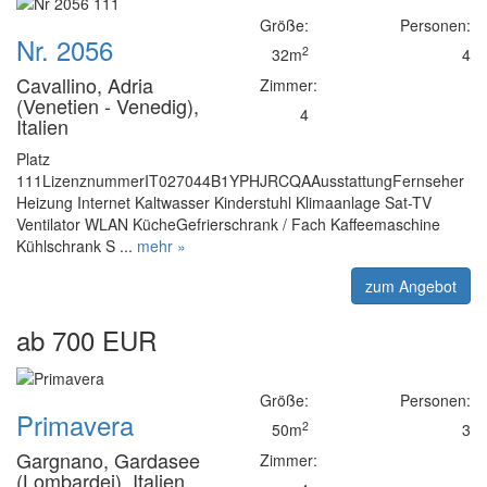
Größe:
Personen:
Nr. 2056
2
32m
4
Cavallino, Adria
Zimmer:
(Venetien - Venedig),
4
Italien
Platz
111LizenznummerIT027044B1YPHJRCQAAusstattungFernseher
Heizung Internet Kaltwasser Kinderstuhl Klimaanlage Sat-TV
Ventilator WLAN KücheGefrierschrank / Fach Kaffeemaschine
Kühlschrank S ...
mehr »
zum Angebot
ab 700 EUR
Größe:
Personen:
Primavera
2
50m
3
Gargnano, Gardasee
Zimmer:
(Lombardei), Italien