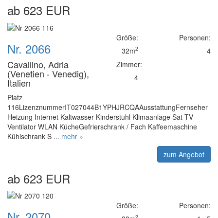
ab 623 EUR
Größe:
Personen:
Nr. 2066
2
32m
4
Cavallino, Adria
Zimmer:
(Venetien - Venedig),
4
Italien
Platz
116LizenznummerIT027044B1YPHJRCQAAusstattungFernseher
Heizung Internet Kaltwasser Kinderstuhl Klimaanlage Sat-TV
Ventilator WLAN KücheGefrierschrank / Fach Kaffeemaschine
Kühlschrank S ...
mehr »
zum Angebot
ab 623 EUR
Größe:
Personen:
Nr. 2070
2