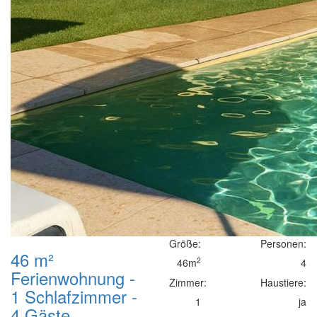
Größe:
Personen:
46 m²
2
46m
4
Ferienwohnung -
Zimmer:
Haustiere:
1 Schlafzimmer -
1
ja
4 Gäste