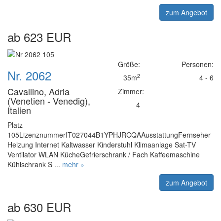
zum Angebot
ab 623 EUR
Größe:
Personen:
Nr. 2062
2
35m
4 - 6
Cavallino, Adria
Zimmer:
(Venetien - Venedig),
4
Italien
Platz
105LizenznummerIT027044B1YPHJRCQAAusstattungFernseher
Heizung Internet Kaltwasser Kinderstuhl Klimaanlage Sat-TV
Ventilator WLAN KücheGefrierschrank / Fach Kaffeemaschine
Kühlschrank S ...
mehr »
zum Angebot
ab 630 EUR