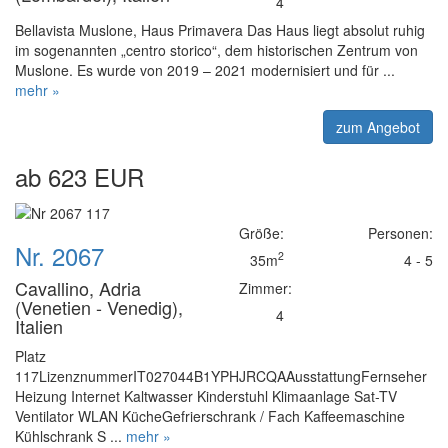
4
Bellavista Muslone, Haus Primavera Das Haus liegt absolut ruhig
im sogenannten „centro storico“, dem historischen Zentrum von
Muslone. Es wurde von 2019 – 2021 modernisiert und für ...
mehr »
zum Angebot
ab 623 EUR
Größe:
Personen:
Nr. 2067
2
35m
4 - 5
Cavallino, Adria
Zimmer:
(Venetien - Venedig),
4
Italien
Platz
117LizenznummerIT027044B1YPHJRCQAAusstattungFernseher
Heizung Internet Kaltwasser Kinderstuhl Klimaanlage Sat-TV
Ventilator WLAN KücheGefrierschrank / Fach Kaffeemaschine
Kühlschrank S ...
mehr »