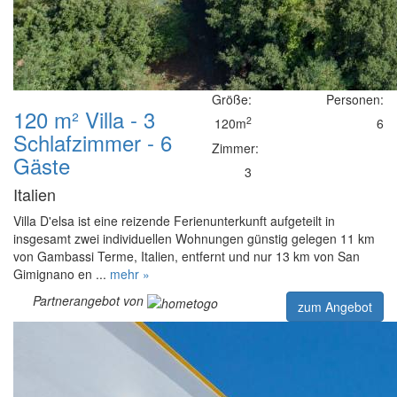
Größe:
Personen:
120 m² Villa - 3
2
120m
6
Schlafzimmer - 6
Zimmer:
Gäste
3
Italien
Villa D'elsa ist eine reizende Ferienunterkunft aufgeteilt in
insgesamt zwei individuellen Wohnungen günstig gelegen 11 km
von Gambassi Terme, Italien, entfernt und nur 13 km von San
Gimignano en ...
mehr »
Partnerangebot von
zum Angebot