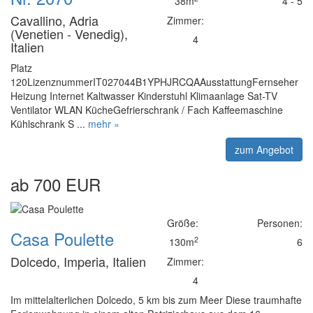
38m
4 - 5
Cavallino, Adria
Zimmer:
(Venetien - Venedig),
4
Italien
Platz
120LizenznummerIT027044B1YPHJRCQAAusstattungFernseher
Heizung Internet Kaltwasser Kinderstuhl Klimaanlage Sat-TV
Ventilator WLAN KücheGefrierschrank / Fach Kaffeemaschine
Kühlschrank S ...
mehr »
zum Angebot
ab 700 EUR
Größe:
Personen:
Casa Poulette
2
130m
6
Dolcedo, Imperia, Italien
Zimmer:
4
Im mittelalterlichen Dolcedo, 5 km bis zum Meer Diese traumhafte