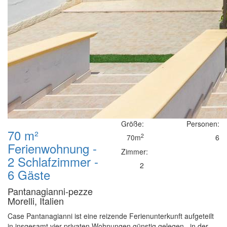
Größe:
Personen:
70 m²
2
70m
6
Ferienwohnung -
Zimmer:
2 Schlafzimmer -
2
6 Gäste
Pantanagianni-pezze
Morelli, Italien
Case Pantanagianni ist eine reizende Ferienunterkunft aufgeteilt
in insgesamt vier privaten Wohnungen günstig gelegen , in der