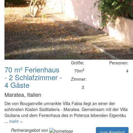
Größe:
Personen:
70 m² Ferienhaus
2
70m
4
- 2 Schlafzimmer -
Zimmer:
4 Gäste
2
Maratea, Italien
Die von Bougainville umrankte Villa Fabia liegt an einer der
schönsten Küsten Süditaliens - Maratea. Gemeinsam mit der Villa
Giuliana und dem Ferienhaus des in Potenza lebenden Eigent&u
...
mehr »
Partnerangebot von
zum Angebot