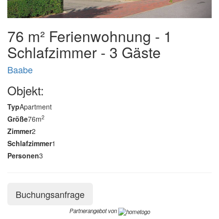
76 m² Ferienwohnung - 1
Schlafzimmer - 3 Gäste
Baabe
Objekt:
Typ
Apartment
2
Größe
76m
Zimmer
2
Schlafzimmer
1
Personen
3
Buchungsanfrage
Partnerangebot von