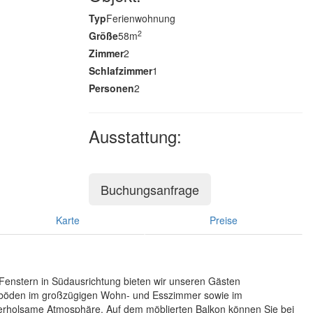
Typ
Ferienwohnung
2
Größe
58m
Zimmer
2
Schlafzimmer
1
Personen
2
Ausstattung:
Buchungsanfrage
Karte
Preise
 Fenstern in Südausrichtung bieten wir unseren Gästen
ußböden im großzügigen Wohn- und Esszimmer sowie im
 erholsame Atmosphäre. Auf dem möblierten Balkon können Sie bei