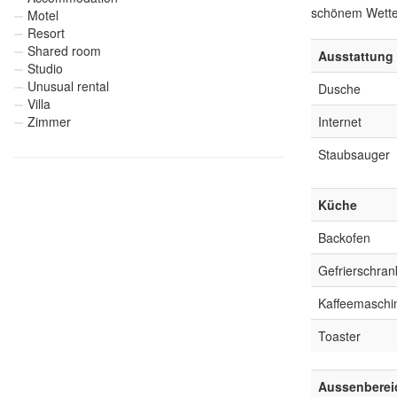
schönem Wetter
Motel
Resort
Shared room
Ausstattung
Studio
Unusual rental
Dusche
Villa
Zimmer
Internet
Staubsauger
Küche
Backofen
Gefrierschran
Kaffeemaschi
Toaster
Aussenberei