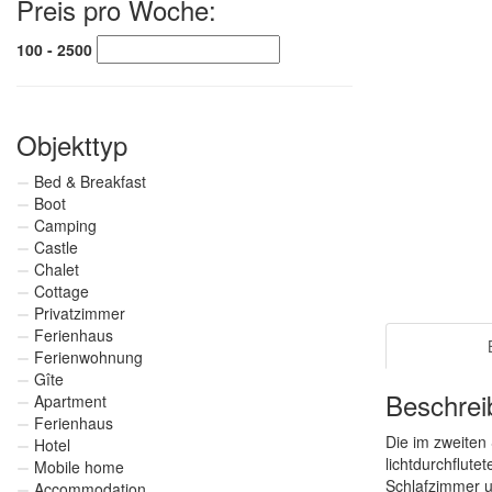
Preis pro Woche:
100 - 2500
Objekttyp
Bed & Breakfast
Boot
Camping
Castle
Chalet
Cottage
Privatzimmer
Ferienhaus
Ferienwohnung
Gîte
Beschrei
Apartment
Ferienhaus
Die im zweiten
Hotel
lichtdurchflut
Mobile home
Schlafzimmer u
Accommodation