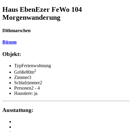
Haus EbenEzer FeWo 104
Morgenwanderung
Dithmarschen
Büsum
Objekt:
Typ
Ferienwohnung
2
Größe
80m
Zimmer
3
Schlafzimmer
2
Personen
2 - 4
Haustiere: ja
Ausstattung: