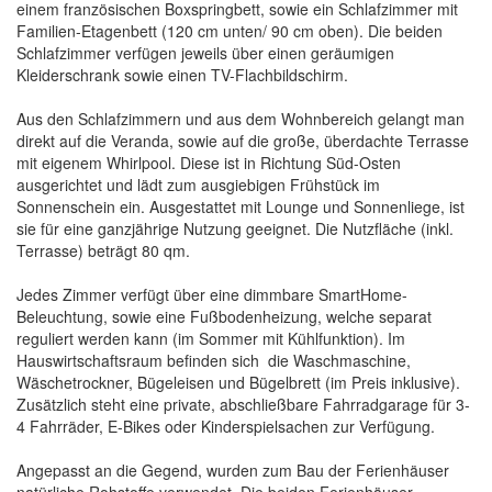
einem französischen Boxspringbett, sowie ein Schlafzimmer mit
Familien-Etagenbett (120 cm unten/ 90 cm oben). Die beiden
Schlafzimmer verfügen jeweils über einen geräumigen
Kleiderschrank sowie einen TV-Flachbildschirm.
Aus den Schlafzimmern und aus dem Wohnbereich gelangt man
direkt auf die Veranda, sowie auf die große, überdachte Terrasse
mit eigenem Whirlpool. Diese ist in Richtung Süd-Osten
ausgerichtet und lädt zum ausgiebigen Frühstück im
Sonnenschein ein. Ausgestattet mit Lounge und Sonnenliege, ist
sie für eine ganzjährige Nutzung geeignet. Die Nutzfläche (inkl.
Terrasse) beträgt 80 qm.
Jedes Zimmer verfügt über eine dimmbare SmartHome-
Beleuchtung, sowie eine Fußbodenheizung, welche separat
reguliert werden kann (im Sommer mit Kühlfunktion). Im
Hauswirtschaftsraum befinden sich die Waschmaschine,
Wäschetrockner, Bügeleisen und Bügelbrett (im Preis inklusive).
Zusätzlich steht eine private, abschließbare Fahrradgarage für 3-
4 Fahrräder, E-Bikes oder Kinderspielsachen zur Verfügung.
Angepasst an die Gegend, wurden zum Bau der Ferienhäuser
natürliche Rohstoffe verwendet. Die beiden Ferienhäuser