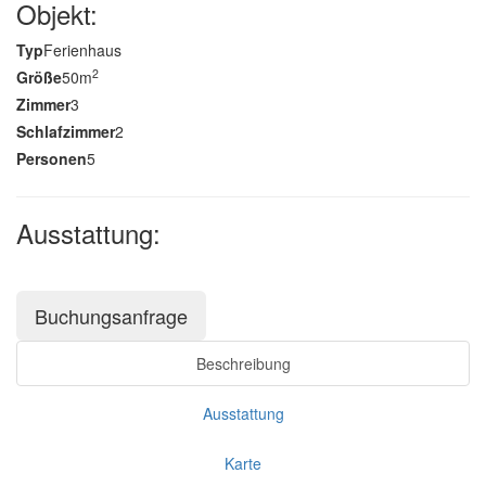
Objekt:
Typ
Ferienhaus
2
Größe
50m
Zimmer
3
Schlafzimmer
2
Personen
5
Ausstattung:
Buchungsanfrage
Beschreibung
Ausstattung
Karte