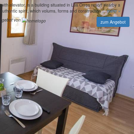
 with elevator, is a building situated in Les Orres resort nearby a
authentic spirit, which volums, forms and construction ...
mehr »
angebot von
zum Angebot