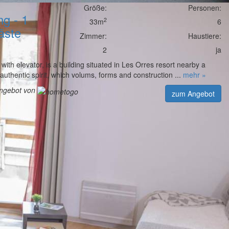
Größe:
Personen:
g - 1
2
33m
6
äste
Zimmer:
Haustiere:
2
ja
 with elevator, is a building situated in Les Orres resort nearby a
authentic spirit, which volums, forms and construction ...
mehr »
angebot von
zum Angebot