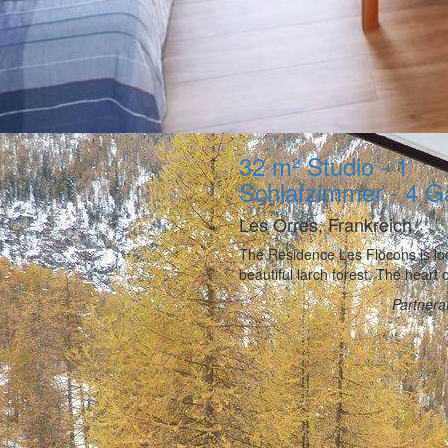
32 m² Studio - 1
Schlafzimmer - 4 G
Les Orres, Frankreich
The Residence Les Flocons is locat
beautiful larch forest. The heart
Partner