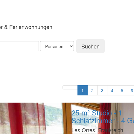
er & Ferienwohnungen
Suchen
1
2
3
4
5
6
25 m² Studio - 1
Schlafzimmer - 4 G
Les Orres, Frankreich