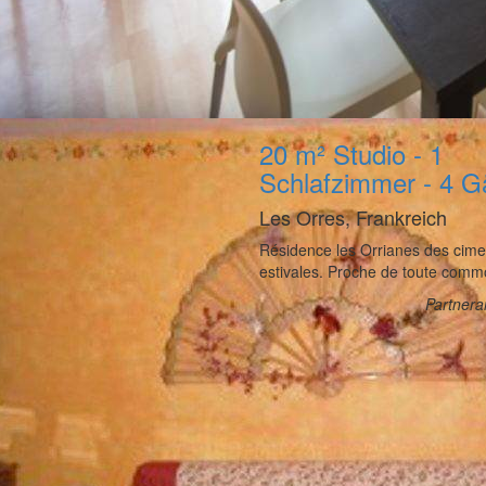
20 m² Studio - 1
Schlafzimmer - 4 G
Les Orres, Frankreich
Résidence les Orrianes des cime
estivales. Proche de toute commo
Partner