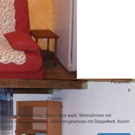
Größe:
Personen:
2
28m
6
äste
Zimmer:
2
eschoss. Orientierung : West. Blick wald. Wohnzimmer mit
fbereich mit 2 Stockbetten. Zwischengeschoss mit Doppelbett. Kochn