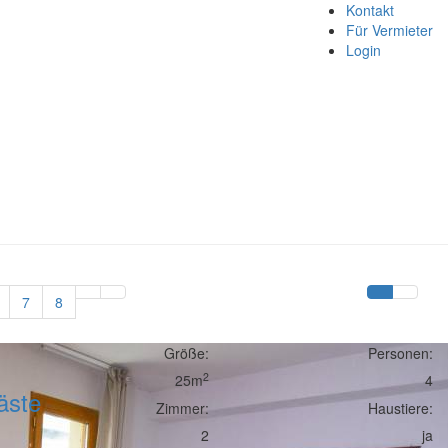
Kontakt
Für Vermieter
Login
7
8
Größe:
Personen:
2
25m
4
äste
Zimmer:
Haustiere:
2
ja