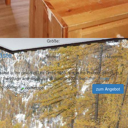
Größe:
Personen:
2
32m
4
äste
Zimmer:
Haustiere:
2
ja
ed in the resort of Les Orres 1650. It is in the Prébois district, in a
 of the village and shops are at around 400m from the ...
mehr »
angebot von
zum Angebot