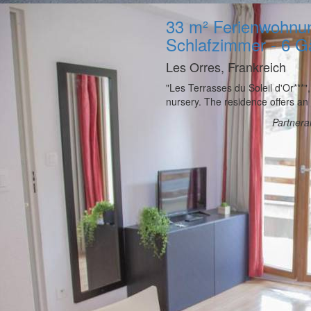
33 m² Ferienwohnun
Schlafzimmer - 6 G
Les Orres, Frankreich
"Les Terrasses du Soleil d'Or***",
nursery. The residence offers an 
Partner