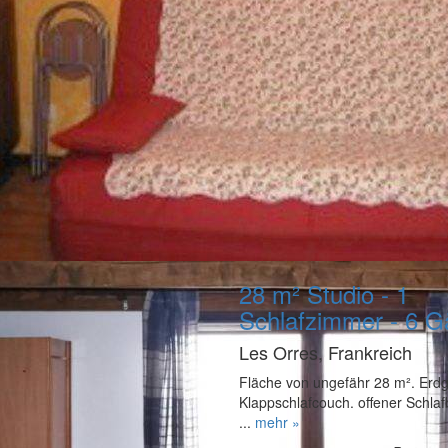
28 m² Studio - 1
Schlafzimmer - 6 G
Les Orres, Frankreich
Fläche von ungefähr 28 m². Erdg
Klappschlafcouch. offener Schla
...
mehr »