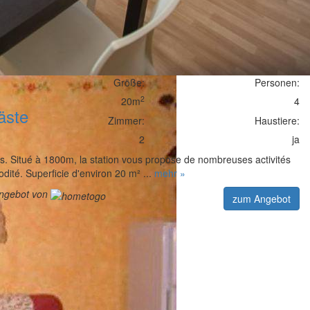
Größe:
Personen:
2
20m
4
äste
Zimmer:
Haustiere:
2
ja
s. Situé à 1800m, la station vous propose de nombreuses activités
dité. Superficie d'environ 20 m² ...
mehr »
angebot von
zum Angebot