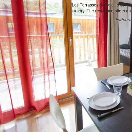
"Les Terrasses du Soleil d'Or***",
nursery. The residence offers an 
Partner