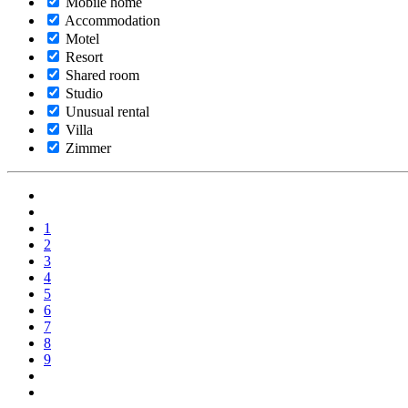
Mobile home
Accommodation
Motel
Resort
Shared room
Studio
Unusual rental
Villa
Zimmer
1
2
3
4
5
6
7
8
9