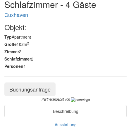
Schlafzimmer - 4 Gäste
Cuxhaven
Objekt:
Typ
Apartment
2
Größe
102m
Zimmer
2
Schlafzimmer
2
Personen
4
Buchungsanfrage
Partnerangebot von
Beschreibung
Ausstattung