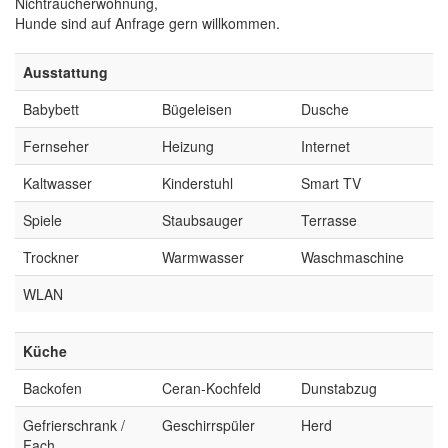
Nichtraucherwohnung,
Hunde sind auf Anfrage gern willkommen.
Ausstattung
Babybett
Bügeleisen
Dusche
Fernseher
Heizung
Internet
Kaltwasser
Kinderstuhl
Smart TV
Spiele
Staubsauger
Terrasse
Trockner
Warmwasser
Waschmaschine
WLAN
Küche
Backofen
Ceran-Kochfeld
Dunstabzug
Gefrierschrank /
Geschirrspüler
Herd
Fach